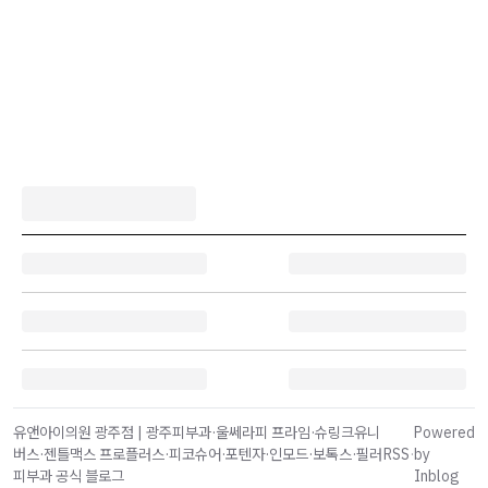
유앤아이의원 광주점 | 광주피부과·울쎄라피 프라임·슈링크유니
Powered
버스·젠틀맥스 프로플러스·피코슈어·포텐자·인모드·보톡스·필러
RSS
·
by
피부과 공식 블로그
Inblog