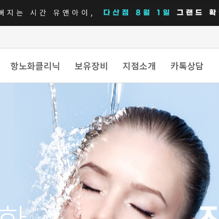
항노화클리닉
보유장비
지점소개
카톡상담