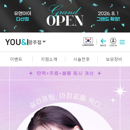
광주점
SEOUL
이벤트
지점소개
시술전후
보유장비
강남점
선릉점
잠실점
왕십리점
명동점
홍대신촌점
영등포점
마곡점
건대점
구로점
여의도점
천호점
목동점
창동점
GYEONGGI / INCHEON