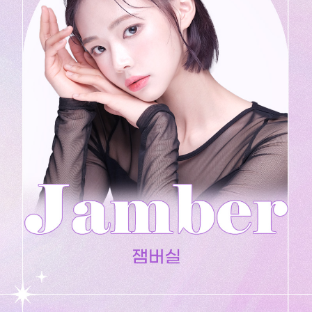
수원점
판교점
광교점
광명점
산본점
부천점
일산점
다산점
김포점
인천검단점
동탄점
평택점
안양점
부평점
안산점
의정부점
시흥배곧점
분당미금점
과천점
하남미사점
화성봉담점
경기광주점
CHUNGCHEONG-DO
천안점
대전점
JEOLLA-DO
광주점
목포점