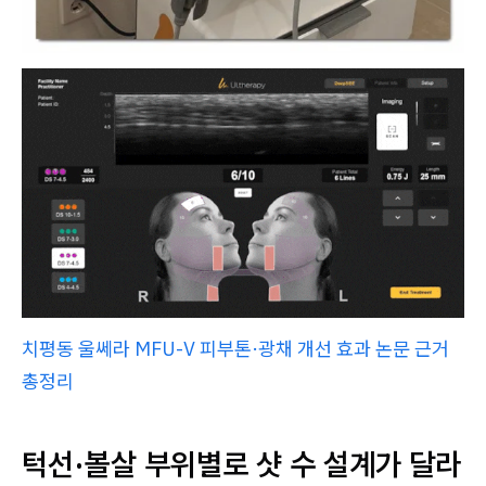
치평동 울쎄라 MFU-V 피부톤·광채 개선 효과 논문 근거
총정리
턱선·볼살 부위별로 샷 수 설계가 달라