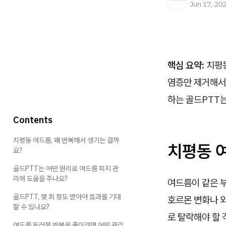
Jun 17, 20
핵심 요약:
치평동
염증만 제거해서
하는 골드PTT는
Contents
치평동 여드름, 왜 반복해서 생기는 걸까
치평동 
요?
골드PTT는 어떤 원리로 여드름 피지 관
리에 도움을 주나요?
여드름이 같은 
골드PTT, 몇 회 정도 받아야 효과를 기대
호르몬 변화나 
할 수 있나요?
로 탈락해야 할 
여드름 트러블 반복을 줄이려면 어떤 관리