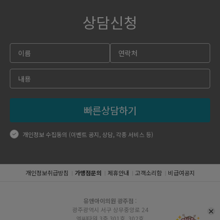
상담신청
빠른상담하기
개인정보 수집동의 (이벤트 공지, 상담, 각종 서비스 등)
개인정보취급방침
가맹점문의
제휴안내
고객소리함
비급여공지
유앤아이의원 광주점
:
광주광역시 서구 상무중앙로 24
엠씨타워 3층 301호, 302호