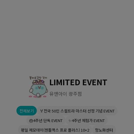
수원점
판교점
광교점
광명점
산본점
부천점
일산점
다산점
김포점
인천검단점
동탄점
평택점
안양점
부평점
안산점
의정부점
시흥배곧점
분당미금점
과천점
하남미사점
화성봉담점
경기광주점
LIMITED EVENT
CHUNGCHEONG-DO
유앤아이 광주점
천안점
대전점
전체보기
🏅전국 50인 스컬트라 마스터 선정 기념 EVENT
JEOLLA-DO
🎂4주년 단독 EVENT
✨4주년 체험가 EVENT
광주점
목포점
평일 제모데이(젠틀맥스 프로 플러스) 10+2
항노화센터