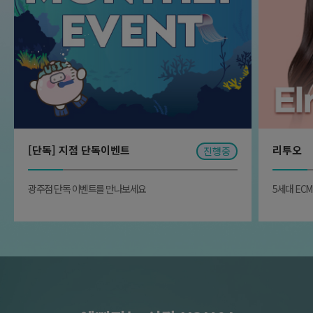
19,000
첫 시술 체험가)덴서티하이 300샷 1회 체험가
첫 시술 체험가)주름보톡스(독일산) 1부위 체험가
원
2,590,000
리프팅 체험가
원
원
250,000
1,390,000
보톡스(독일산) 체험가
원
130,000
첫 시술 체험가)덴서티하이 600샷 1회 체험가
첫 시술 체험가)독일산 스킨보톡스 풀페이스 1회 체험가
[단독] 지점 단독이벤트
리투오
진행중
광주점 단독 이벤트를 만나보세요
5세대 EC