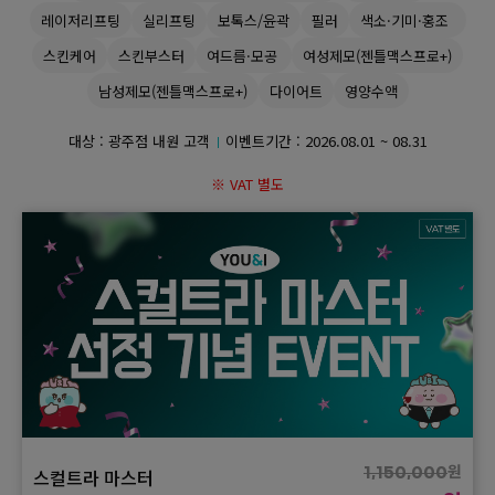
레이저리프팅
실리프팅
보톡스/윤곽
필러
색소·기미·홍조
GYEONGSANG-DO
스킨케어
스킨부스터
여드름·모공
여성제모(젠틀맥스프로+)
남성제모(젠틀맥스프로+)
다이어트
영양수액
대구점
부산점
창원점
대상 : 광주점 내원 고객
이벤트기간 :
2026.08.01 ~ 08.31
※ VAT 별도
원
스컬트라 마스터
1,150,000