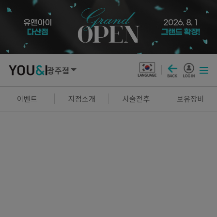
광주점
SEOUL
이벤트
지점소개
시술전후
보유장비
강남점
선릉점
잠실점
왕십리점
명동점
홍대신촌점
영등포점
마곡점
건대점
구로점
여의도점
천호점
목동점
창동점
GYEONGGI / INCHEON