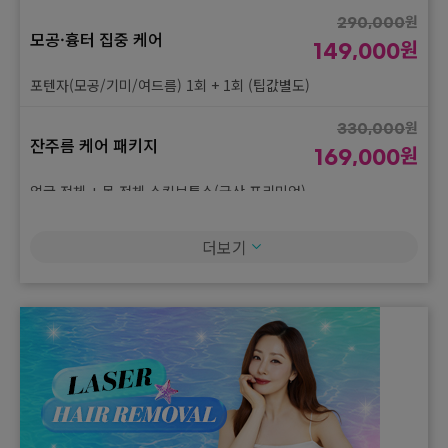
원
290,000
모공·흉터 집중 케어
원
149,000
포텐자(모공/기미/여드름) 1회 + 1회 (팁값별도)
원
330,000
잔주름 케어 패키지
원
169,000
얼굴 전체 + 목 전체 스킨보톡스(국산 프리미엄)
원
420,000
더보기
이중턱 소멸 패키지
원
219,000
이중턱 튠라이너 + 이중턱 아쎄라 주사 10cc + 이중턱 슈링크 유니
버스 100샷
원
500,000
피지 OUT 패키지
원
259,000
스킨스케일링 + 엑소좀 5cc + 진정관리 + 재생레이저