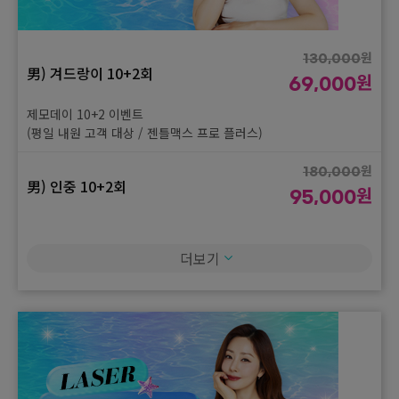
원
780,000
팔자 UP 패키지
원
399,000
원
130,000
男) 겨드랑이 10+2회
팔자필러 1cc + 팔자 잼버실 4줄 + 팔자 슈링크 유니버스 200샷
원
69,000
원
제모데이 10+2 이벤트
960,000
안티에이징 패키지
원
(평일 내원 고객 대상 / 젠틀맥스 프로 플러스)
490,000
항노화 재생 주사 3cc 1부위 3회
원
180,000
男) 인중 10+2회
원
95,000
원
1,940,000
프리미엄 리프팅 패키지
원
제모데이 10+2 이벤트
990,000
(평일 내원 고객 대상 / 젠틀맥스 프로 플러스)
더보기
덴서티 리프팅 하이팁 300샷 + 티타늄 45KJ
원
290,000
男) 인중 + 앞턱(턱끝) 10+2회
원
149,000
제모데이 10+2 이벤트
(평일 내원 고객 대상 / 젠틀맥스 프로 플러스)
원
740,000